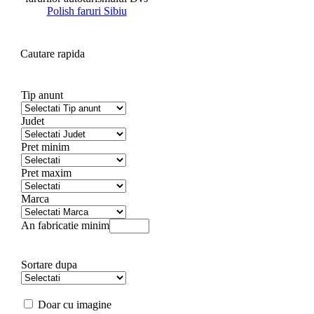
Polish faruri Sibiu
Cautare rapida
Tip anunt
Judet
Pret minim
Pret maxim
Marca
An fabricatie minim
Sortare dupa
Doar cu imagine