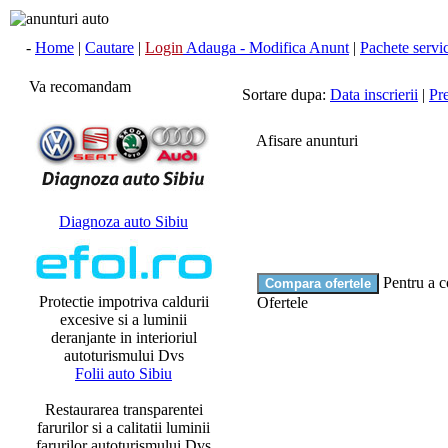
-
Home
|
Cautare
|
Login
Adauga - Modifica Anunt
|
Pachete servici
Va recomandam
Sortare dupa:
Data inscrierii
|
Pr
Afisare anunturi
Diagnoza auto Sibiu
Pentru a c
Protectie impotriva caldurii
Ofertele
excesive si a luminii
deranjante in interioriul
autoturismului Dvs
Folii auto Sibiu
Restaurarea transparentei
farurilor si a calitatii luminii
farurilor autoturismului Dvs