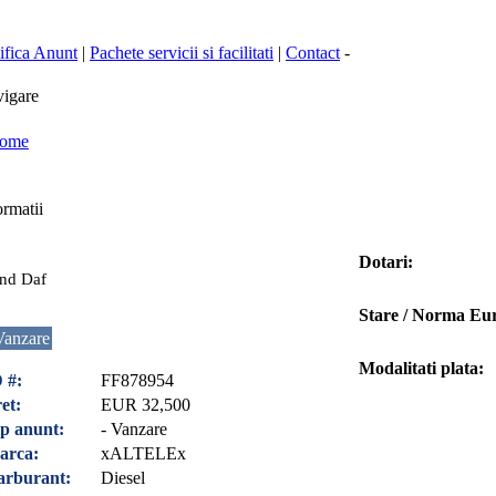
fica Anunt
|
Pachete servicii si facilitati
|
Contact
-
igare
ome
rmatii
Dotari:
nd Daf
Stare / Norma Eu
Vanzare
Modalitati plata:
 #:
FF878954
et:
EUR 32,500
p anunt:
- Vanzare
arca:
xALTELEx
arburant:
Diesel