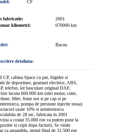
odel:
CF
 fabricatie:
2001
mar kilometri:
670000 km
det:
Bacau
scriere detaliata:
0 CP, cabina Space cu pat, frigider si
atii de depozitare, geamuri electrice, ABS,
P, telefon, kit basculare original DAF,
vizie facuta 660.000 km (ulei motor, cutie,
rdane, filtre, frane noi si pe cap si pe
miremorca, pompa de presiune injectie noua)
uciucuri uzate 10% si semiremorca
sculabila de 28 mc, fabricata in 2001
evizia a costat 35.000 ron va putem pune la
spozitie si copii dupa facturi). Se vinde
ar ca ansamblu, pretul fiind de 32.500 eur