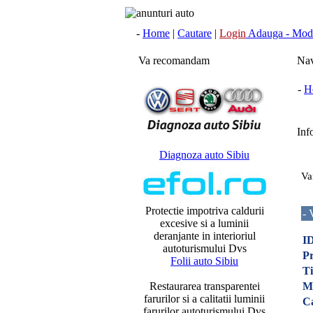
-
Home
|
Cautare
|
Login
Adauga - Modi
Va recomandam
Nav
-
H
Info
Diagnoza auto Sibiu
Va
Protectie impotriva caldurii
- 
excesive si a luminii
deranjante in interioriul
ID
autoturismului Dvs
Pr
Folii auto Sibiu
Ti
Restaurarea transparentei
M
farurilor si a calitatii luminii
C
farurilor autoturismului Dvs