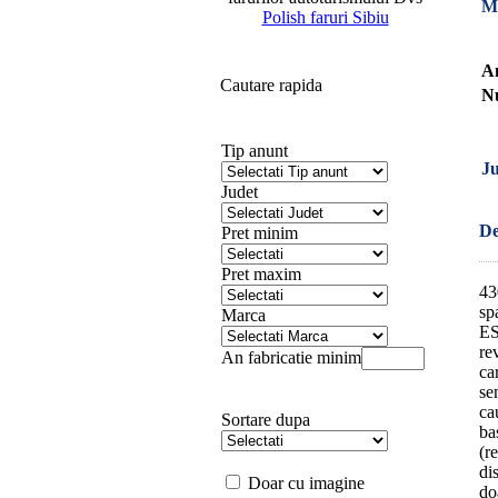
M
Polish faruri Sibiu
An
Cautare rapida
Nu
Tip anunt
Ju
Judet
De
Pret minim
Pret maxim
43
sp
Marca
ES
re
An fabricatie minim
ca
se
ca
Sortare dupa
ba
(r
di
Doar cu imagine
do