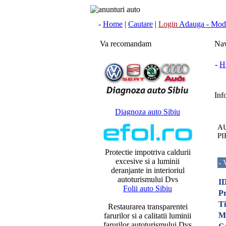
-
Home
|
Cautare
|
Login
Adauga - Modi
Va recomandam
Nav
-
H
Info
Diagnoza auto Sibiu
AU
PI
Protectie impotriva caldurii
excesive si a luminii
- 
deranjante in interioriul
autoturismului Dvs
ID
Folii auto Sibiu
Pr
Ti
Restaurarea transparentei
M
farurilor si a calitatii luminii
farurilor autoturismului Dvs