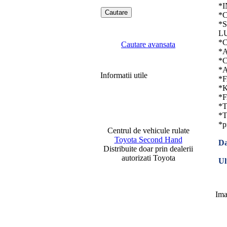
*
*
*
L
*
Cautare avansata
*
*
*
Informatii utile
*
*
*
*
*T
*p
Centrul de vehicule rulate
Toyota Second Hand
Da
Distribuite doar prin dealerii
autorizati Toyota
Ul
Ima