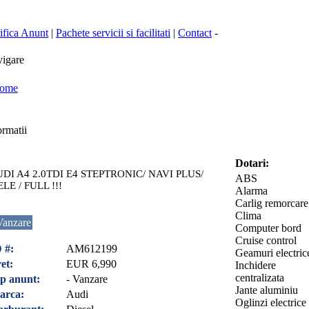
fica Anunt
|
Pachete servicii si facilitati
|
Contact
-
igare
ome
rmatii
Dotari:
DI A4 2.0TDI E4 STEPTRONIC/ NAVI PLUS/
ABS
ELE / FULL !!!
Alarma
Carlig remorcare
Clima
Vanzare
Computer bord
Cruise control
 #:
AM612199
Geamuri electric
et:
EUR 6,990
Inchidere
centralizata
p anunt:
- Vanzare
Jante aluminiu
arca:
Audi
Oglinzi electrice