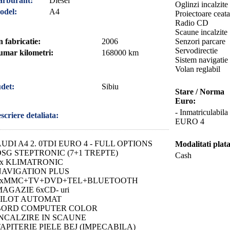
arburant:
Diesel
Oglinzi incalzite
odel:
A4
Proiectoare ceata
Radio CD
Scaune incalzite
 fabricatie:
2006
Senzori parcare
Servodirectie
mar kilometri:
168000 km
Sistem navigatie
Volan reglabil
det:
Sibiu
Stare / Norma
Euro:
- Inmatriculabila
scriere detaliata:
EURO 4
UDI A4 2. 0TDI EURO 4 - FULL OPTIONS
Modalitati plata
DSG STEPTRONIC (7+1 TREPTE)
Cash
2x KLIMATRONIC
NAVIGATION PLUS
2xMMC+TV+DVD+TEL+BLUETOOTH
AGAZIE 6xCD- uri
PILOT AUTOMAT
BORD COMPUTER COLOR
INCALZIRE IN SCAUNE
TAPITERIE PIELE BEJ (IMPECABILA)