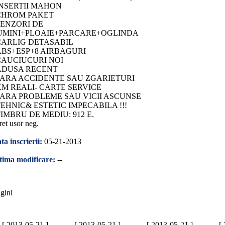
INSERTII MAHON
CHROM PAKET
SENZORI DE
UMINI+PLOAIE+PARCARE+OGLINDA
CARLIG DETASABIL
ABS+ESP+8 AIRBAGURI
CAUCIUCURI NOI
ADUSA RECENT
FARA ACCIDENTE SAU ZGARIETURI
KM REALI- CARTE SERVICE
FARA PROBLEME SAU VICII ASCUNSE
TEHNIC& ESTETIC IMPECABILA !!!
IMBRU DE MEDIU: 912 E.
ret usor neg.
ta inscrierii:
05-21-2013
tima modificare:
--
gini
[ 2013-05-21 ]
[ 2013-05-21 ]
[ 2013-05-21 ]
[