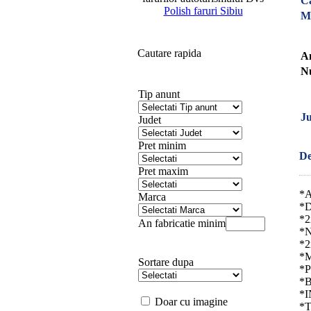
C
Polish faruri Sibiu
M
Cautare rapida
An
Nu
Tip anunt
Ju
Judet
Pret minim
De
Pret maxim
*A
Marca
*
*
An fabricatie minim
*
*
*M
Sortare dupa
*
*
*
Doar cu imagine
*