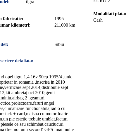
EURO 2
odel:
tigra
Modalitati plata:
 fabricatie:
1995
Cash
mar kilometri:
211000 km
det:
Sibiu
scriere detaliata:
nd opel tigra 1,4 16v 90cp 1995/4 ,unic
oprietar in romania ,inscrisa in 2010
lie,verificare sept 2014,distributie sept
12,kit ambreiaj oct 2010,genti
uminiu,airbag 2 ,geamuri
ectrice,proiectoare,faruri angel
es,climatizare functionabila,radio cu
r stick + card,maisna cu motor foarte
n,un pic estetic trebuie umblat,facturi
 piesele ce sau schimbat,cauciucuri
rna (trei noi unu second) GPS ,mai multe