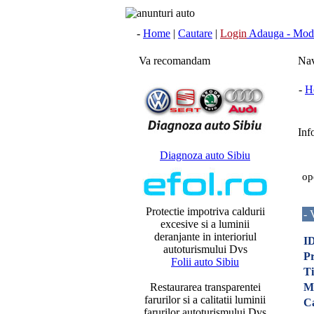
-
Home
|
Cautare
|
Login
Adauga - Modi
Va recomandam
Nav
-
H
Info
Diagnoza auto Sibiu
op
Protectie impotriva caldurii
- 
excesive si a luminii
deranjante in interioriul
ID
autoturismului Dvs
Pr
Folii auto Sibiu
Ti
Restaurarea transparentei
M
farurilor si a calitatii luminii
C
farurilor autoturismului Dvs