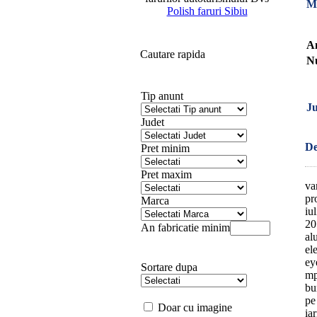
M
Polish faruri Sibiu
An
Cautare rapida
Nu
Tip anunt
Ju
Judet
De
Pret minim
Pret maxim
va
pr
Marca
iu
20
An fabricatie minim
al
el
ey
Sortare dupa
mp
bu
pe
Doar cu imagine
ia