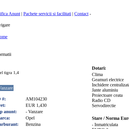
fica Anunt
|
Pachete servicii si facilitati
|
Contact
-
igare
ome
rmatii
Dotari:
el tigra 1,4
Clima
Geamuri electrice
Inchidere centralizat
Vanzare
Jante aluminiu
Proiectoare ceata
 #:
AM104230
Radio CD
et:
EUR 1,430
Servodirectie
p anunt:
- Vanzare
arca:
Opel
Stare / Norma Eur
arburant:
Benzina
- Inmatriculata