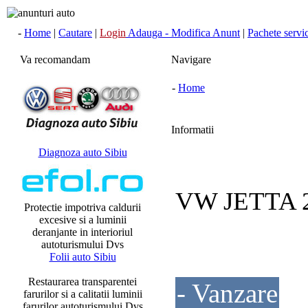
-
Home
|
Cautare
|
Login
Adauga - Modifica Anunt
|
Pachete servici
Va recomandam
Navigare
-
Home
Informatii
Diagnoza auto Sibiu
VW JETTA 
Protectie impotriva caldurii
excesive si a luminii
deranjante in interioriul
autoturismului Dvs
Folii auto Sibiu
Restaurarea transparentei
- Vanzare
farurilor si a calitatii luminii
farurilor autoturismului Dvs