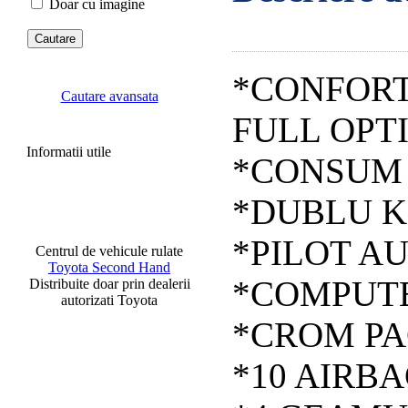
Doar cu imagine
*CONFORTL
Cautare avansata
FULL OPT
Informatii utile
*CONSUM M
*DUBLU K
*PILOT A
Centrul de vehicule rulate
Toyota Second Hand
*COMPUT
Distribuite doar prin dealerii
autorizati Toyota
*CROM P
*10 AIRB