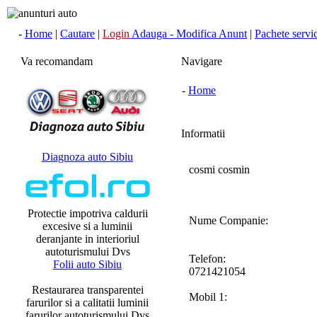
-
Home
|
Cautare
|
Login
Adauga - Modifica Anunt
|
Pachete servici
Va recomandam
Navigare
-
Home
Informatii
Diagnoza auto Sibiu
cosmi cosmin
Protectie impotriva caldurii
Nume Companie:
excesive si a luminii
deranjante in interioriul
autoturismului Dvs
Telefon:
Folii auto Sibiu
0721421054
Restaurarea transparentei
Mobil 1:
farurilor si a calitatii luminii
farurilor autoturismului Dvs