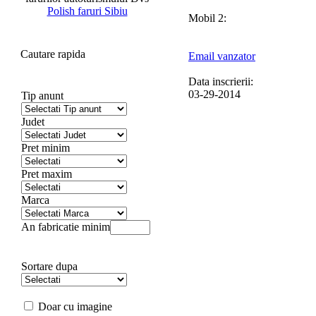
Polish faruri Sibiu
Mobil 2:
Cautare rapida
Email vanzator
Data inscrierii:
03-29-2014
Tip anunt
Judet
Pret minim
Pret maxim
Marca
An fabricatie minim
Sortare dupa
Doar cu imagine