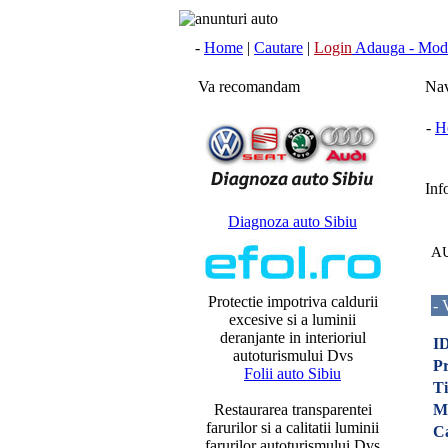
-
Home
|
Cautare
|
Login
Adauga - Modi
Va recomandam
Nav
-
H
Info
Diagnoza auto Sibiu
AU
Protectie impotriva caldurii
- 
excesive si a luminii
deranjante in interioriul
ID
autoturismului Dvs
Pr
Folii auto Sibiu
Ti
Restaurarea transparentei
M
farurilor si a calitatii luminii
C
farurilor autoturismului Dvs