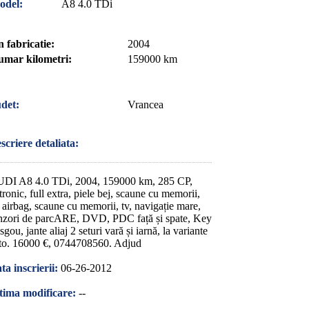
odel:
A8 4.0 TDi
 fabricatie:
2004
mar kilometri:
159000 km
det:
Vrancea
scriere detaliata:
DI A8 4.0 TDi, 2004, 159000 km, 285 CP,
ptronic, full extra, piele bej, scaune cu memorii,
 airbag, scaune cu memorii, tv, navigație mare,
nzori de parcARE, DVD, PDC față și spate, Key
sgou, jante aliaj 2 seturi vară și iarnă, la variante
to. 16000 €, 0744708560. Adjud
ta inscrierii:
06-26-2012
tima modificare:
--