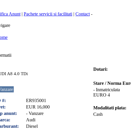
fica Anunt
|
Pachete servicii si facilitati
|
Contact
-
igare
ome
rmatii
Dotari:
DI A8 4.0 TDi
Stare / Norma Eur
Vanzare
- Inmatriculata
EURO 4
 #:
ER935001
et:
EUR 16,000
Modalitati plata:
p anunt:
- Vanzare
Cash
arca:
Audi
arburant:
Diesel