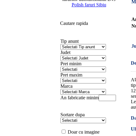
M
Polish faruri Sibiu
An
Cautare rapida
Nu
Tip anunt
Ju
Judet
De
Pret minim
Pret maxim
AU
ti
Marca
12
se
An fabricatie minim
Le
au
Sortare dupa
Da
Ul
Doar cu imagine