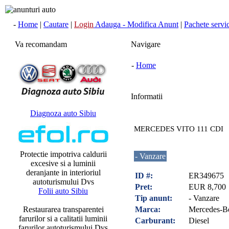
-
Home
|
Cautare
|
Login
Adauga - Modifica Anunt
|
Pachete servici
Va recomandam
Navigare
-
Home
Informatii
Diagnoza auto Sibiu
MERCEDES VITO 111 CDI
Protectie impotriva caldurii
- Vanzare
excesive si a luminii
deranjante in interioriul
ID #:
ER349675
autoturismului Dvs
Pret:
EUR 8,700
Folii auto Sibiu
Tip anunt:
- Vanzare
Restaurarea transparentei
Marca:
Mercedes-B
farurilor si a calitatii luminii
Carburant:
Diesel
farurilor autoturismului Dvs