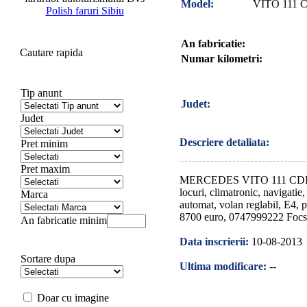
Model:
VITO 111 
Polish faruri Sibiu
An fabricatie:
Cautare rapida
Numar kilometri:
Tip anunt
Judet:
Judet
Descriere detaliata:
Pret minim
Pret maxim
MERCEDES VITO 111 CDI, 
locuri, climatronic, navigatie
Marca
automat, volan reglabil, E4, pe
8700 euro, 0747999222 Focs
An fabricatie minim
Data inscrierii:
10-08-2013
Sortare dupa
Ultima modificare:
--
Doar cu imagine