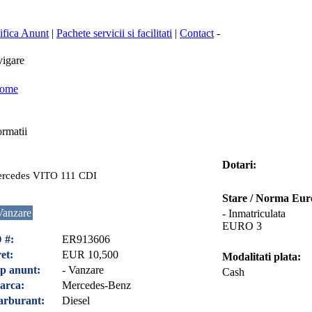
fica Anunt
|
Pachete servicii si facilitati
|
Contact
-
igare
ome
rmatii
Dotari:
rcedes VITO 111 CDI
Stare / Norma Eur
Vanzare
- Inmatriculata
EURO 3
 #:
ER913606
et:
EUR 10,500
Modalitati plata:
p anunt:
- Vanzare
Cash
arca:
Mercedes-Benz
arburant:
Diesel