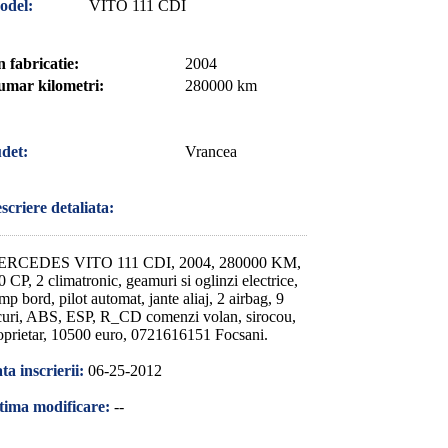
odel:
VITO 111 CDI
 fabricatie:
2004
mar kilometri:
280000 km
det:
Vrancea
scriere detaliata:
RCEDES VITO 111 CDI, 2004, 280000 KM,
0 CP, 2 climatronic, geamuri si oglinzi electrice,
mp bord, pilot automat, jante aliaj, 2 airbag, 9
curi, ABS, ESP, R_CD comenzi volan, sirocou,
oprietar, 10500 euro, 0721616151 Focsani.
ta inscrierii:
06-25-2012
tima modificare:
--