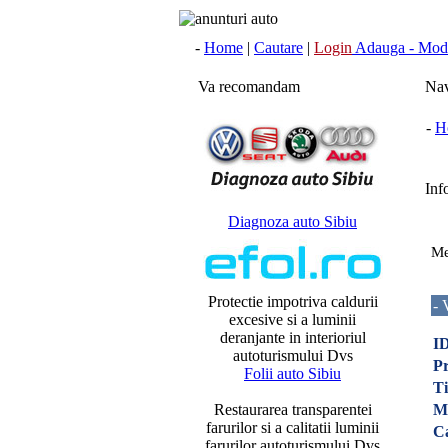
-
Home
|
Cautare
|
Login
Adauga - Modi
Va recomandam
Nav
-
H
Info
Diagnoza auto Sibiu
Me
Protectie impotriva caldurii
- 
excesive si a luminii
deranjante in interioriul
ID
autoturismului Dvs
Pr
Folii auto Sibiu
Ti
Restaurarea transparentei
M
farurilor si a calitatii luminii
C
farurilor autoturismului Dvs