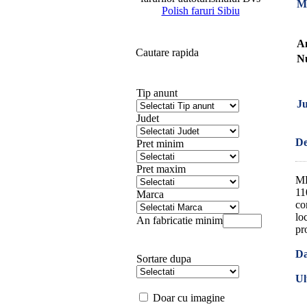
M
Polish faruri Sibiu
An
Cautare rapida
Nu
Tip anunt
Ju
Judet
De
Pret minim
Pret maxim
ME
11
Marca
co
lo
An fabricatie minim
pr
Da
Sortare dupa
Ul
Doar cu imagine