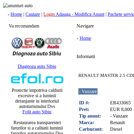
-
Home
|
Cautare
|
Login
Adauga - Modifica Anunt
|
Pachete servici
Va recomandam
Navigare
-
Home
Informatii
Diagnoza auto Sibiu
RENAULT MASTER 2.5 CD
Protectie impotriva caldurii
- Vanzare
excesive si a luminii
deranjante in interioriul
ID #:
ER433065
autoturismului Dvs
Pret:
EUR 8,000
Folii auto Sibiu
Tip anunt:
- Vanzare
Restaurarea transparentei
Marca:
Renault
farurilor si a calitatii luminii
Carburant:
Diesel
farurilor autoturismului Dvs