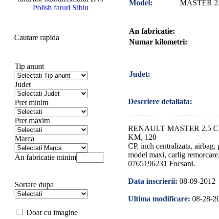
Model:
MASTER 2.
Polish faruri Sibiu
An fabricatie:
Cautare rapida
Numar kilometri:
Tip anunt
Judet:
Judet
Descriere detaliata:
Pret minim
Pret maxim
RENAULT MASTER 2.5 CDI
KM, 120
Marca
CP, inch centralizata, airbag, 
model maxi, carlig remorcare
An fabricatie minim
0765196231 Focsani.
Data inscrierii:
08-09-2012
Sortare dupa
Ultima modificare:
08-28-2
Doar cu imagine