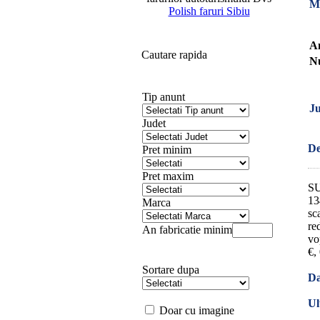
M
Polish faruri Sibiu
An
Cautare rapida
Nu
Tip anunt
Ju
Judet
De
Pret minim
Pret maxim
SU
13
Marca
sc
re
An fabricatie minim
vo
€,
Sortare dupa
Da
Ul
Doar cu imagine