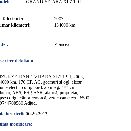
odel:
GRAND VITARA XL7 1.9 I,
 fabricatie:
2003
mar kilometri:
134000 km
det:
Vrancea
scriere detaliata:
ZUKY GRAND VITARA XL7 1.9 I, 2003,
4000 km, 170 CP, AC, geamuri șI ogl. electr.,
aune electr., comp bord, 2 airbag, 4×4 cu
ductor, ABS, ESP, ASR, alarmă, proprietar,
psea orig., cârlig remorcă, verde cameleon, 6500
 0744708560 Adjud.
ta inscrierii:
06-26-2012
tima modificare:
--