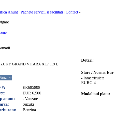
fica Anunt
|
Pachete servicii si facilitati
|
Contact
-
igare
ome
rmatii
Dotari:
ZUKY GRAND VITARA XL7 1.9 I,
Stare / Norma Eur
Vanzare
- Inmatriculata
EURO 4
 #:
ER685898
et:
EUR 6,500
Modalitati plata:
p anunt:
- Vanzare
arca:
Suzuki
arburant:
Benzina