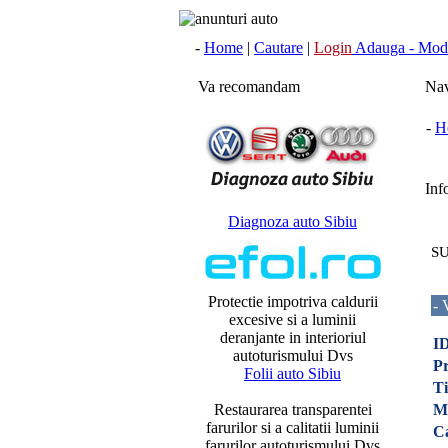
-
Home
|
Cautare
|
Login
Adauga - Modi
Va recomandam
Nav
-
H
Info
Diagnoza auto Sibiu
SU
Protectie impotriva caldurii
- 
excesive si a luminii
deranjante in interioriul
ID
autoturismului Dvs
Pr
Folii auto Sibiu
Ti
Restaurarea transparentei
M
farurilor si a calitatii luminii
C
farurilor autoturismului Dvs