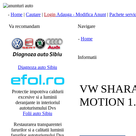
-
Home
|
Cautare
|
Login
Adauga - Modifica Anunt
|
Pachete servici
Va recomandam
Navigare
-
Home
Informatii
Diagnoza auto Sibiu
VW SHARA
Protectie impotriva caldurii
excesive si a luminii
MOTION 1.
deranjante in interioriul
autoturismului Dvs
Folii auto Sibiu
Restaurarea transparentei
farurilor si a calitatii luminii
farurilor autoturismului Dvs