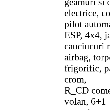
geamuri si 
electrice, 
pilot autom
ESP, 4x4, ja
cauciucuri 
airbag, tor
frigorific, 
crom,
R_CD come
volan, 6+1