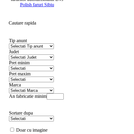
Polish faruri Sibiu
Cautare rapida
Tip anunt
Judet
Pret minim
Pret maxim
Marca
An fabricatie minim
Sortare dupa
Doar cu imagine