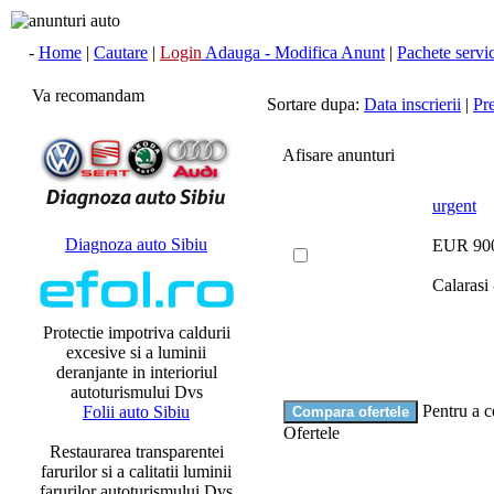
-
Home
|
Cautare
|
Login
Adauga - Modifica Anunt
|
Pachete servici
Va recomandam
Sortare dupa:
Data inscrierii
|
Pr
Afisare anunturi
urgent
Diagnoza auto Sibiu
EUR 90
Calarasi 
Protectie impotriva caldurii
excesive si a luminii
deranjante in interioriul
autoturismului Dvs
Pentru a c
Folii auto Sibiu
Ofertele
Restaurarea transparentei
farurilor si a calitatii luminii
farurilor autoturismului Dvs