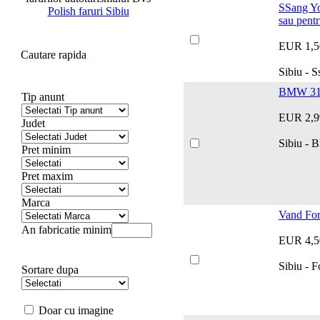
SSang Yo
Polish faruri Sibiu
sau pentr
EUR 1,5
Cautare rapida
Sibiu - 
BMW 316
Tip anunt
EUR 2,9
Judet
Sibiu - 
Pret minim
Pret maxim
Marca
Vand For
An fabricatie minim
EUR 4,5
Sibiu - F
Sortare dupa
Doar cu imagine