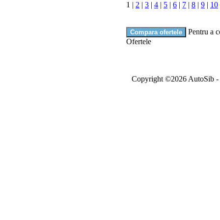
1
|
2
|
3
|
4
|
5
|
6
|
7
|
8
|
9
|
10
Pentru a c
Ofertele
Copyright ©2026 AutoSib - A