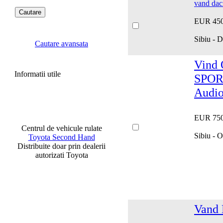
vand dac
EUR 45
Sibiu - D
Cautare avansata
Vind 
Informatii utile
SPORT
Audio
EUR 75
Centrul de vehicule rulate
Sibiu - O
Toyota Second Hand
Distribuite doar prin dealerii
autorizati Toyota
Vand 