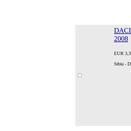
DACI
2008
EUR 3,3
Sibiu - D