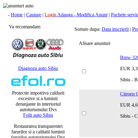
-
Home
|
Cautare
|
Login
Adauga - Modifica Anunt
|
Pachete servici
Va recomandam
Sortare dupa:
Data inscrierii
|
Pr
Afisare anunturi
Bmw 320 
Diagnoza auto Sibiu
EUR 3,3
Sibiu - 
Protectie impotriva caldurii
Citroen 
excesive si a luminii
deranjante in interioriul
EUR 4,6
autoturismului Dvs
Folii auto Sibiu
Sibiu - C
Restaurarea transparentei
farurilor si a calitatii luminii
farurilor autoturismului Dvs