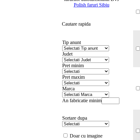
Polish faruri Sibiu
Cautare rapida
Tip anunt
Judet
Pret minim
Pret maxim
Marca
An fabricatie minim
Sortare dupa
Doar cu imagine