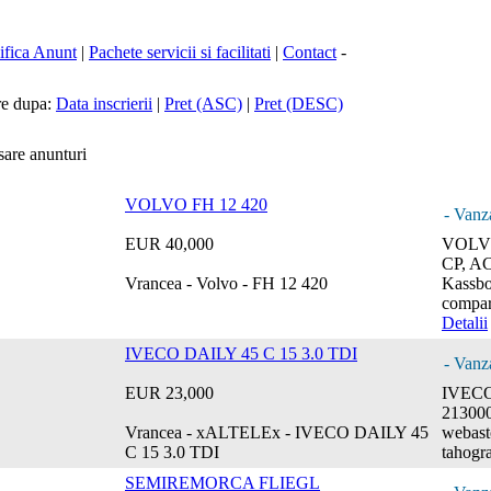
fica Anunt
|
Pachete servicii si facilitati
|
Contact
-
re dupa:
Data inscrierii
|
Pret (ASC)
|
Pret (DESC)
are anunturi
VOLVO FH 12 420
- Vanz
EUR 40,000
VOLVO
CP, AC,
Vrancea - Volvo - FH 12 420
Kassboh
compart
Detalii
IVECO DAILY 45 C 15 3.0 TDI
- Vanz
EUR 23,000
IVECO
213000
Vrancea - xALTELEx - IVECO DAILY 45
webast
C 15 3.0 TDI
tahogr
SEMIREMORCA FLIEGL