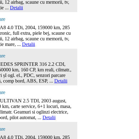
, 12 airbag, scaune cu memorii, tv,
ie ...
Detalii
are
8 4.0 TDi, 2004, 159000 km, 285
tronic, full extra, piele bej, scaune cu
, 12 airbag, scaune cu memorii, tv,
ie mare, ...
Detalii
are
DES SPRINTER 316 2.2 CDI,
0000 km, 160 CP, km reali, cilmatr.,
 șI ogl. el., PDC, senzori parcare
ă, comp bord, ABS, ESP, ...
Detalii
are
LTIVAN 2.5 TDI, 2003 august,
km, carte service, 6+1 locuri, masa,
climatr. Geamuri si oglinzi electrice,
rd, pilot automat, ...
Detalii
are
8 4.0 TDi, 2004, 159000 km, 285