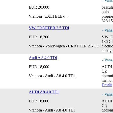
- Vanz
EUR 20,000
bascula
obloane
Vrancea - xALTELEx -
proprie
828.15
VW CRAFTER 2.5 TDI
- Vanz
EUR 18,700
VW CR
136 CP,
Vrancea - Volkswagen - CRAFTER 2.5 TDI
electri
airbag,
Audi A 8 4.0 TDi
- Vanz
EUR 18,000
AUDI A
CP,
Vrancea - Audi - A8 4.0 TDi,
tiptron
memorii
Detalii
AUDI A8 4.0 TDi
- Vanz
EUR 18,000
AUDI A
CP,
Vrancea - Audi - A8 4.0 TDi
tiptron