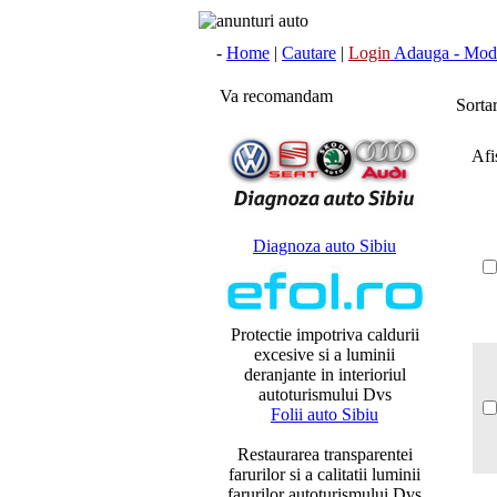
-
Home
|
Cautare
|
Login
Adauga - Modi
Va recomandam
Sorta
Afis
Diagnoza auto Sibiu
Protectie impotriva caldurii
excesive si a luminii
deranjante in interioriul
autoturismului Dvs
Folii auto Sibiu
Restaurarea transparentei
farurilor si a calitatii luminii
farurilor autoturismului Dvs