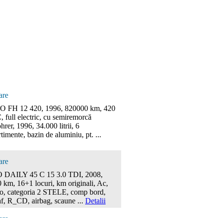
are
 FH 12 420, 1996, 820000 km, 420
 full electric, cu semiremorcă
rer, 1996, 34.000 litrii, 6
imente, bazin de aluminiu, pt. ...
are
 DAILY 45 C 15 3.0 TDI, 2008,
 km, 16+1 locuri, km originali, Ac,
o, categoria 2 STELE, comp bord,
af, R_CD, airbag, scaune ...
Detalii