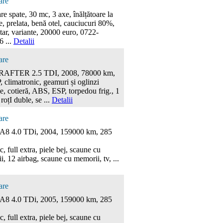
are
re spate, 30 mc, 3 axe, înălțătoare la
, prelata, benă otel, cauciucuri 80%,
tar, variante, 20000 euro, 0722-
6 ...
Detalii
are
AFTER 2.5 TDI, 2008, 78000 km,
 climatronic, geamuri și oglinzi
ce, cotieră, ABS, ESP, torpedou frig., 1
 roțI duble, se ...
Detalii
are
8 4.0 TDi, 2004, 159000 km, 285
ic, full extra, piele bej, scaune cu
, 12 airbag, scaune cu memorii, tv, ...
are
8 4.0 TDi, 2005, 159000 km, 285
ic, full extra, piele bej, scaune cu