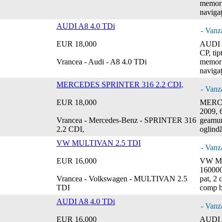
memorii
navigaț
AUDI A8 4.0 TDi
- Vanz
EUR 18,000
AUDI A
CP, tip
Vrancea - Audi - A8 4.0 TDi
memorii
navigaț
MERCEDES SPRINTER 316 2.2 CDI,
- Vanz
EUR 18,000
MERCE
2009, 6
Vrancea - Mercedes-Benz - SPRINTER 316
geamuri
2.2 CDI,
oglind
VW MULTIVAN 2.5 TDI
- Vanz
EUR 16,000
VW MU
160000 
Vrancea - Volkswagen - MULTIVAN 2.5
pat, 2 
TDI
comp bo
AUDI A8 4.0 TDi
- Vanz
EUR 16,000
AUDI A