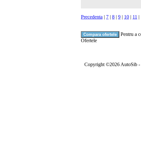
Precedenta
|
7
|
8
|
9
|
10
|
11
|
Pentru a c
Ofertele
Copyright ©2026 AutoSib - A