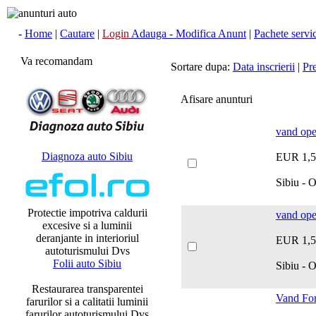
-
Home
|
Cautare
|
Login
Adauga - Modifica Anunt
|
Pachete servici
Va recomandam
Sortare dupa:
Data inscrierii
|
Pr
Afisare anunturi
vand ope
Diagnoza auto Sibiu
EUR 1,5
Sibiu - O
Protectie impotriva caldurii
vand opel
excesive si a luminii
deranjante in interioriul
EUR 1,5
autoturismului Dvs
Folii auto Sibiu
Sibiu - O
Restaurarea transparentei
Vand Fo
farurilor si a calitatii luminii
farurilor autoturismului Dvs