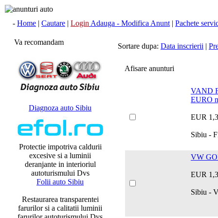
-
Home
|
Cautare
|
Login
Adauga - Modifica Anunt
|
Pachete servici
Va recomandam
Sortare dupa:
Data inscrierii
|
Pr
Afisare anunturi
VAND F
EURO n
Diagnoza auto Sibiu
EUR 1,
Sibiu - F
Protectie impotriva caldurii
excesive si a luminii
VW GOL
deranjante in interioriul
autoturismului Dvs
EUR 1,
Folii auto Sibiu
Sibiu -
Restaurarea transparentei
farurilor si a calitatii luminii
farurilor autoturismului Dvs