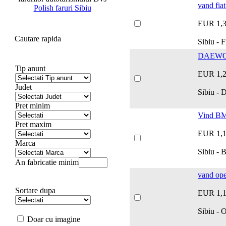
vand fia
Polish faruri Sibiu
EUR 1,
Cautare rapida
Sibiu - F
DAEWOO 
Tip anunt
EUR 1,
Judet
Sibiu - 
Pret minim
Vind BM
Pret maxim
EUR 1,
Marca
Sibiu -
An fabricatie minim
vand op
Sortare dupa
EUR 1,
Sibiu - 
Doar cu imagine