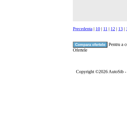
Precedenta
|
10
|
11
|
12
|
13
|
Pentru a c
Ofertele
Copyright ©2026 AutoSib - A