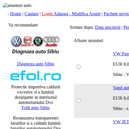
-
Home
|
Cautare
|
Login
Adauga - Modifica Anunt
|
Pachete servici
Va recomandam
Sortare dupa:
Data inscrierii
|
Pr
Afisare anunturi
VW Pass
Diagnoza auto Sibiu
EUR 8,
Sibiu - 
Protectie impotriva caldurii
Vand aut
excesive si a luminii
deranjante in interioriul
EUR 8,
autoturismului Dvs
Folii auto Sibiu
Sibiu - 
Restaurarea transparentei
VW JET
farurilor si a calitatii luminii
farurilor autoturismului Dvs