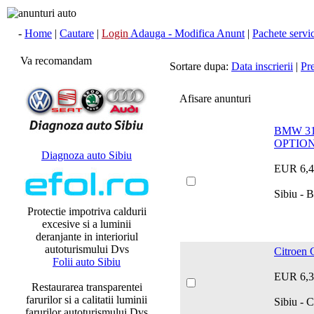
-
Home
|
Cautare
|
Login
Adauga - Modifica Anunt
|
Pachete servici
Va recomandam
Sortare dupa:
Data inscrierii
|
Pr
Afisare anunturi
BMW 31
OPTIO
Diagnoza auto Sibiu
EUR 6,4
Sibiu - 
Protectie impotriva caldurii
excesive si a luminii
deranjante in interioriul
autoturismului Dvs
Citroen 
Folii auto Sibiu
EUR 6,3
Restaurarea transparentei
farurilor si a calitatii luminii
Sibiu - 
farurilor autoturismului Dvs