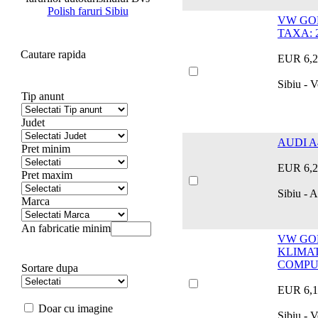
Polish faruri Sibiu
VW GOL
TAXA: 
Cautare rapida
EUR 6,2
Sibiu - 
Tip anunt
Judet
AUDI A4
Pret minim
EUR 6,2
Pret maxim
Sibiu - 
Marca
An fabricatie minim
VW GOLF
KLIMAT
COMPUT
Sortare dupa
EUR 6,1
Doar cu imagine
Sibiu - 