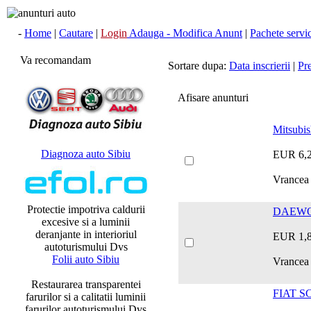
-
Home
|
Cautare
|
Login
Adauga - Modifica Anunt
|
Pachete servici
Va recomandam
Sortare dupa:
Data inscrierii
|
Pr
Afisare anunturi
Mitsubis
Diagnoza auto Sibiu
EUR 6,
Vrancea 
Protectie impotriva caldurii
DAEWOO
excesive si a luminii
deranjante in interioriul
EUR 1,
autoturismului Dvs
Folii auto Sibiu
Vrancea
Restaurarea transparentei
FIAT S
farurilor si a calitatii luminii
farurilor autoturismului Dvs