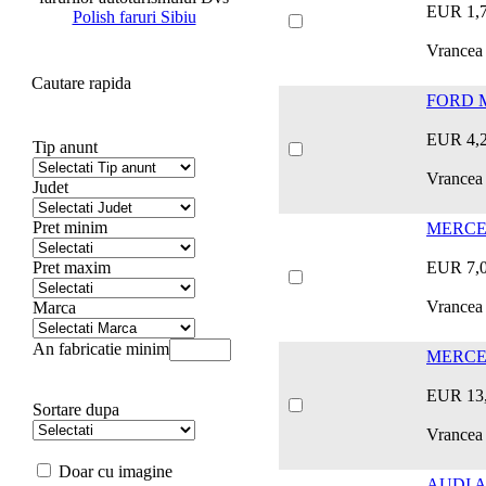
EUR 1,
Polish faruri Sibiu
Vrancea
Cautare rapida
FORD 
EUR 4,
Tip anunt
Vrancea
Judet
Pret minim
MERCED
Pret maxim
EUR 7,
Vrancea
Marca
An fabricatie minim
MERCE
EUR 13
Sortare dupa
Vrancea
Doar cu imagine
AUDI A 