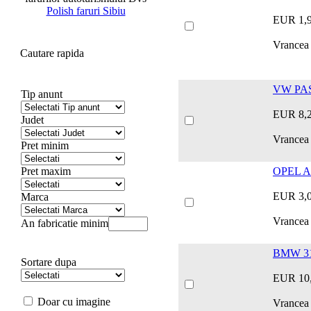
Polish faruri Sibiu
EUR 1,
Vrancea 
Cautare rapida
VW PAS
Tip anunt
EUR 8,
Judet
Vrancea
Pret minim
Pret maxim
OPEL A
EUR 3,
Marca
Vrancea
An fabricatie minim
BMW 3
Sortare dupa
EUR 10
Doar cu imagine
Vrancea