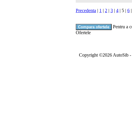
Precedenta
|
1
|
2
|
3
|
4
|
5
|
6
Pentru a c
Ofertele
Copyright ©2026 AutoSib - A