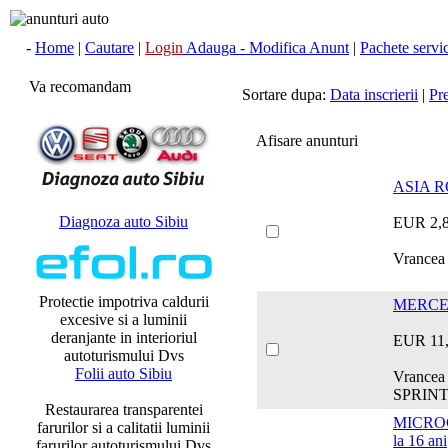
-
Home
|
Cautare
|
Login
Adauga - Modifica Anunt
|
Pachete servici
Va recomandam
Sortare dupa:
Data inscrierii
|
Pr
Afisare anunturi
ASIA R
Diagnoza auto Sibiu
EUR 2,
Vrancea
Protectie impotriva caldurii
MERCED
excesive si a luminii
deranjante in interioriul
EUR 11
autoturismului Dvs
Folii auto Sibiu
Vrancea
SPRINT
Restaurarea transparentei
MICROCA
farurilor si a calitatii luminii
la 16 ani
farurilor autoturismului Dvs