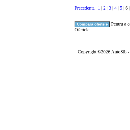
Precedenta
|
1
|
2
|
3
|
4
|
5
|
6
Pentru a c
Ofertele
Copyright ©2026 AutoSib - A