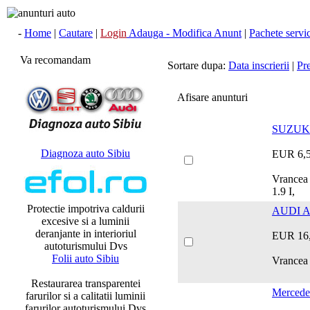
-
Home
|
Cautare
|
Login
Adauga - Modifica Anunt
|
Pachete servici
Va recomandam
Sortare dupa:
Data inscrierii
|
Pr
Afisare anunturi
SUZUKY
Diagnoza auto Sibiu
EUR 6,
Vrance
1.9 I,
Protectie impotriva caldurii
AUDI A
excesive si a luminii
deranjante in interioriul
EUR 16
autoturismului Dvs
Folii auto Sibiu
Vrancea 
Restaurarea transparentei
Mercede
farurilor si a calitatii luminii
farurilor autoturismului Dvs