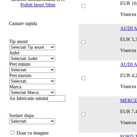
EUR 10
Polish faruri Sibiu
Vrancea
Cautare rapida
AUDI A4
EUR 5,
Tip anunt
Vrancea 
Judet
Pret minim
AUDI A 
Pret maxim
EUR 4,
Vrancea 
Marca
An fabricatie minim
MERCED
EUR 7,
Sortare dupa
Vrancea
Doar cu imagine
FORD T