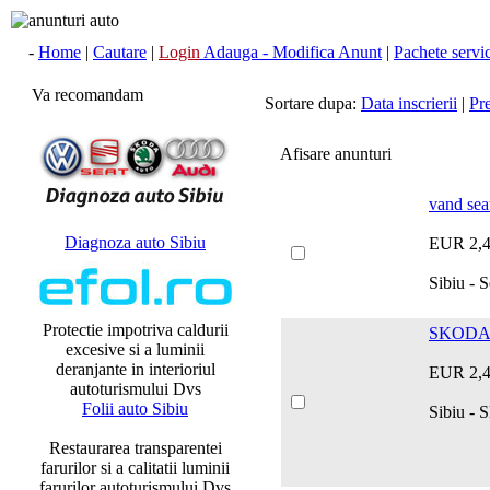
-
Home
|
Cautare
|
Login
Adauga - Modifica Anunt
|
Pachete servici
Va recomandam
Sortare dupa:
Data inscrierii
|
Pr
Afisare anunturi
vand sea
Diagnoza auto Sibiu
EUR 2,
Sibiu - S
Protectie impotriva caldurii
SKODA 
excesive si a luminii
deranjante in interioriul
EUR 2,
autoturismului Dvs
Folii auto Sibiu
Sibiu -
Restaurarea transparentei
farurilor si a calitatii luminii
farurilor autoturismului Dvs