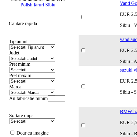
Vand Gol
Polish faruri Sibiu
EUR 2,
Cautare rapida
Sibiu - 
vand aud
Tip anunt
EUR 2,
Judet
Sibiu - 
Pret minim
suzuki vi
Pret maxim
EUR 2,
Marca
Sibiu - S
An fabricatie minim
BMW 52
Sortare dupa
EUR 2,
Doar cu imagine
Sibiu -