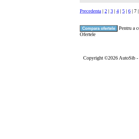
Precedenta
|
2
|
3
|
4
|
5
|
6
|
7
Pentru a c
Ofertele
Copyright ©2026 AutoSib - A