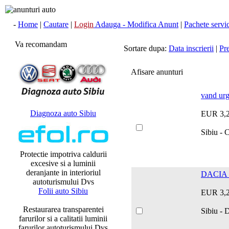
-
Home
|
Cautare
|
Login
Adauga - Modifica Anunt
|
Pachete servici
Va recomandam
Sortare dupa:
Data inscrierii
|
Pr
Afisare anunturi
vand urg
Diagnoza auto Sibiu
EUR 3,
Sibiu - C
Protectie impotriva caldurii
excesive si a luminii
deranjante in interioriul
DACIA 
autoturismului Dvs
Folii auto Sibiu
EUR 3,
Restaurarea transparentei
Sibiu -
farurilor si a calitatii luminii
farurilor autoturismului Dvs