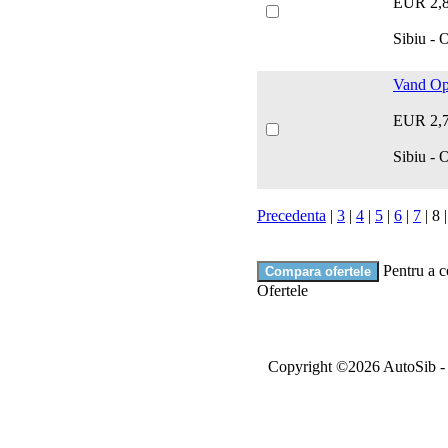
EUR 2,
Sibiu - O
Vand Op
EUR 2,
Sibiu - 
Precedenta
|
3
|
4
|
5
|
6
|
7
|
8
Pentru a c
Ofertele
Copyright ©2026 AutoSib - A