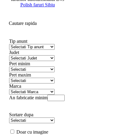
Polish faruri Sibiu
Cautare rapida
Tip anunt
Judet
Pret minim
Pret maxim
Marca
An fabricatie minim
Sortare dupa
Doar cu imagine