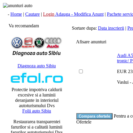
-
Home
|
Cautare
|
Login
Adauga - Modifica Anunt
|
Pachete servici
Va recomandam
Sortare dupa:
Data inscrierii
|
Pr
Afisare anunturi
Audi A5
tronic/ 
Diagnoza auto Sibiu
EUR 23
Vaslui -
Protectie impotriva caldurii
excesive si a luminii
deranjante in interioriul
autoturismului Dvs
Folii auto Sibiu
Pentru a c
Restaurarea transparentei
Ofertele
farurilor si a calitatii luminii
farurilor autoturismului Dvs