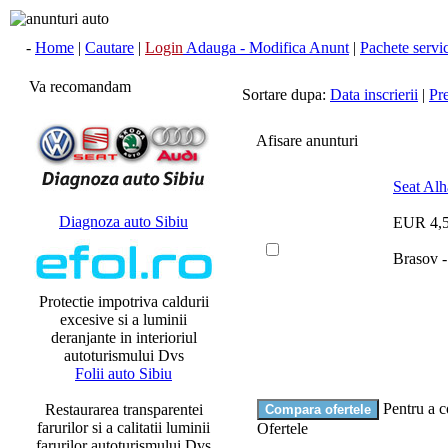
-
Home
|
Cautare
|
Login
Adauga - Modifica Anunt
|
Pachete servici
Va recomandam
Sortare dupa:
Data inscrierii
|
Pr
Afisare anunturi
Seat Al
Diagnoza auto Sibiu
EUR 4,
Brasov -
Protectie impotriva caldurii
excesive si a luminii
deranjante in interioriul
autoturismului Dvs
Folii auto Sibiu
Pentru a c
Restaurarea transparentei
farurilor si a calitatii luminii
Ofertele
farurilor autoturismului Dvs