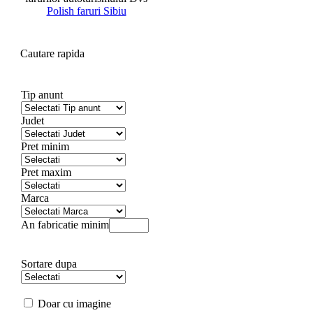
Polish faruri Sibiu
Cautare rapida
Tip anunt
Judet
Pret minim
Pret maxim
Marca
An fabricatie minim
Sortare dupa
Doar cu imagine